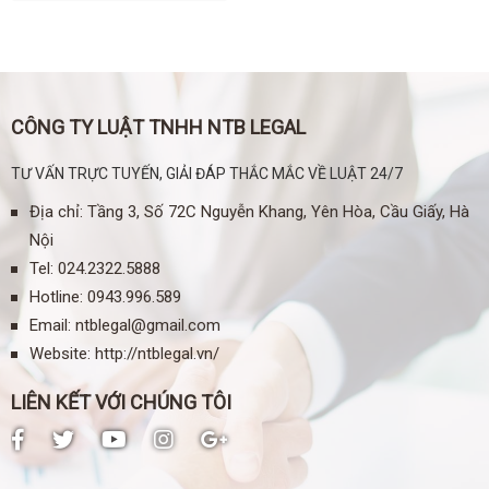
CÔNG TY LUẬT TNHH NTB LEGAL
TƯ VẤN TRỰC TUYẾN, GIẢI ĐÁP THẮC MẮC VỀ LUẬT 24/7
Địa chỉ: Tầng 3, Số 72C Nguyễn Khang, Yên Hòa, Cầu Giấy, Hà
Nội
Tel
:
024.2322.5888
Hotline:
0943.996.589
Email:
ntblegal@gmail.com
Website:
http://ntblegal.vn/
LIÊN KẾT VỚI CHÚNG TÔI