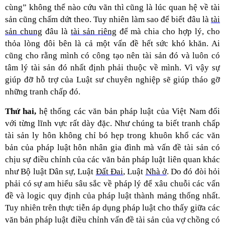
cùng” không thể nào cứu vãn thì cũng là lúc quan hệ về tài
sản cũng chấm dứt theo. Tuy nhiên làm sao để biết đâu là
tài
sản chung
đâu là
tài sản riêng
để mà chia cho hợp lý, cho
thỏa lòng đôi bên là cả một vấn đề hết sức khó khăn. Ai
cũng cho rằng mình có công tạo nên tài sản đó và luôn có
tâm lý tài sản đó nhất định phải thuộc về mình. Vì vậy sự
giúp đỡ hỗ trợ của Luật sư chuyên nghiệp sẽ giúp tháo gỡ
những tranh chấp đó.
Thứ hai,
hệ thống các văn bản pháp luật của Việt Nam đối
với từng lĩnh vực rất dày đặc. Như chúng ta biết tranh chấp
tài sản ly hôn không chỉ bó hẹp trong khuôn khổ các văn
bản của pháp luật hôn nhân gia đình mà vấn đề tài sản có
chịu sự điều chỉnh của các văn bản pháp luật liên quan khác
như Bộ luật Dân sự, Luật
Đất Đai
, Luật
Nhà ở
. Do đó đòi hỏi
phải có sự am hiểu sâu sắc về pháp lý để xâu chuỗi các vấn
đề và logic quy định của pháp luật thành mảng thống nhất.
Tuy nhiên trên thực tiễn áp dụng pháp luật cho thấy giữa các
văn bản pháp luật điều chỉnh vấn đề tài sản của vợ chồng có