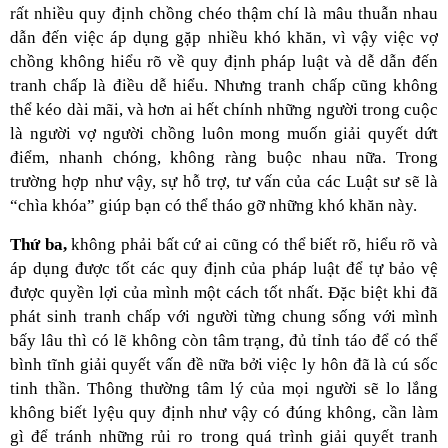
rất nhiều quy định chồng chéo thậm chí là mâu thuẫn nhau
dẫn đến việc áp dụng gặp nhiều khó khăn, vì vậy việc vợ
chồng không hiểu rõ về quy định pháp luật và dễ dẫn đến
tranh chấp là điều dễ hiểu. Nhưng tranh chấp cũng không
thể kéo dài mãi, và hơn ai hết chính những người trong cuộc
là người vợ người chồng luôn mong muốn giải quyết dứt
điểm, nhanh chóng, không ràng buộc nhau nữa. Trong
trường hợp như vậy, sự hỗ trợ, tư vấn của các Luật sư sẽ là
“chìa khóa” giúp bạn có thể tháo gỡ những khó khăn này.
Thứ ba,
không phải bất cứ ai cũng có thể biết rõ, hiểu rõ và
áp dụng được tốt các quy định của pháp luật để tự bảo vệ
được quyền lợi của mình một cách tốt nhất. Đặc biệt khi đã
phát sinh tranh chấp với người từng chung sống với mình
bấy lâu thì có lẽ không còn tâm trạng, đủ tỉnh táo để có thể
bình tĩnh giải quyết vấn đề nữa bởi việc ly hôn đã là cú sốc
tinh thần. Thông thường tâm lý của mọi người sẽ lo lắng
không biết lyệu quy định như vậy có đúng không, cần làm
gì để tránh những rủi ro trong quá trình giải quyết tranh