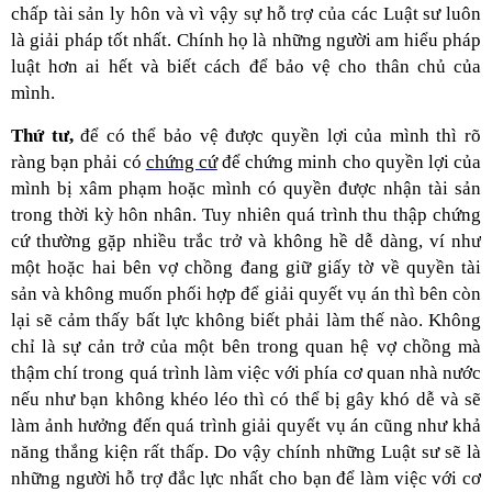
chấp tài sản ly hôn và vì vậy sự hỗ trợ của các Luật sư luôn
là giải pháp tốt nhất. Chính họ là những người am hiểu pháp
luật hơn ai hết và biết cách để bảo vệ cho thân chủ của
mình.
Thứ tư,
để có thể bảo vệ được quyền lợi của mình thì rõ
ràng bạn phải có
chứng cứ
để chứng minh cho quyền lợi của
mình bị xâm phạm hoặc mình có quyền được nhận tài sản
trong thời kỳ hôn nhân. Tuy nhiên quá trình thu thập chứng
cứ thường gặp nhiều trắc trở và không hề dễ dàng, ví như
một hoặc hai bên vợ chồng đang giữ giấy tờ về quyền tài
sản và không muốn phối hợp để giải quyết vụ án thì bên còn
lại sẽ cảm thấy bất lực không biết phải làm thế nào. Không
chỉ là sự cản trở của một bên trong quan hệ vợ chồng mà
thậm chí trong quá trình làm việc với phía cơ quan nhà nước
nếu như bạn không khéo léo thì có thể bị gây khó dễ và sẽ
làm ảnh hưởng đến quá trình giải quyết vụ án cũng như khả
năng thắng kiện rất thấp. Do vậy chính những Luật sư sẽ là
những người hỗ trợ đắc lực nhất cho bạn để làm việc với cơ