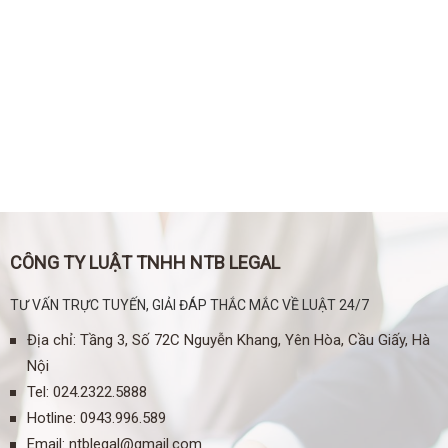
CÔNG TY LUẬT TNHH NTB LEGAL
TƯ VẤN TRỰC TUYẾN, GIẢI ĐÁP THẮC MẮC VỀ LUẬT 24/7
Địa chỉ: Tầng 3, Số 72C Nguyễn Khang, Yên Hòa, Cầu Giấy, Hà
Nội
Tel
:
024.2322.5888
Hotline:
0943.996.589
Email:
ntblegal@gmail.com