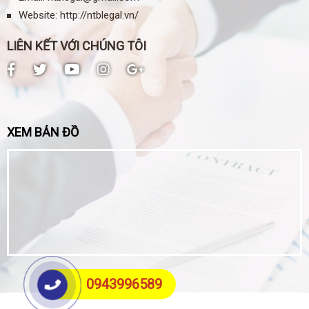
Website:
http://ntblegal.vn/
LIÊN KẾT VỚI CHÚNG TÔI
XEM BẢN ĐỒ
0943996589