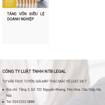
2020
17/11
TĂNG VỐN ĐIỀU LỆ
DOANH NGHIỆP
CÔNG TY LUẬT TNHH NTB LEGAL
TƯ VẤN TRỰC TUYẾN, GIẢI ĐÁP THẮC MẮC VỀ LUẬT 24/7
Địa chỉ: Tầng 3, Số 72C Nguyễn Khang, Yên Hòa, Cầu Giấy, Hà
Nội
Tel
:
024.2322.5888