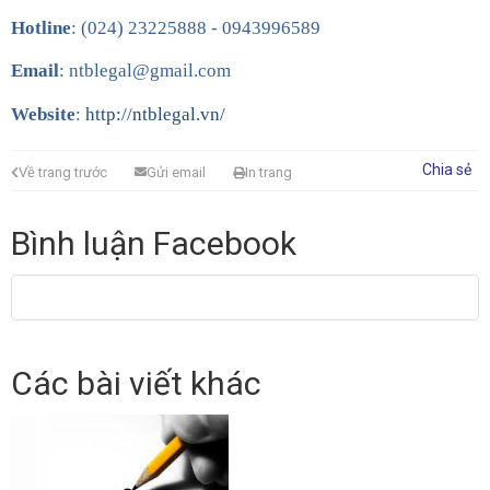
Hotline
: (024) 23225888 - 0943996589
Email
: ntblegal@gmail.com
Website
:
http://ntblegal.vn/
Chia sẻ
Về trang trước
Gửi email
In trang
Bình luận Facebook
Các bài viết khác