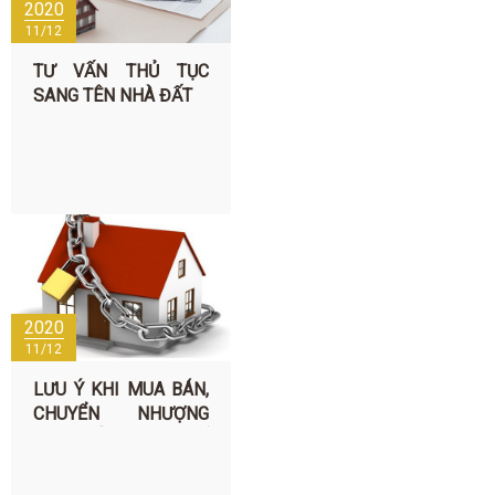
2020
11/12
TƯ VẤN THỦ TỤC
SANG TÊN NHÀ ĐẤT
2020
11/12
LƯU Ý KHI MUA BÁN,
CHUYỂN NHƯỢNG
NHÀ ĐẤT ĐANG THẾ
CHẤP TẠI NGÂN
HÀNG