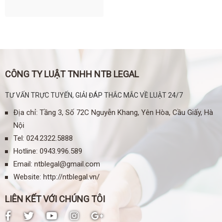
CÔNG TY LUẬT TNHH NTB LEGAL
TƯ VẤN TRỰC TUYẾN, GIẢI ĐÁP THẮC MẮC VỀ LUẬT 24/7
Địa chỉ: Tầng 3, Số 72C Nguyễn Khang, Yên Hòa, Cầu Giấy, Hà
Nội
Tel
:
024.2322.5888
Hotline:
0943.996.589
Email:
ntblegal@gmail.com
Website:
http://ntblegal.vn/
LIÊN KẾT VỚI CHÚNG TÔI