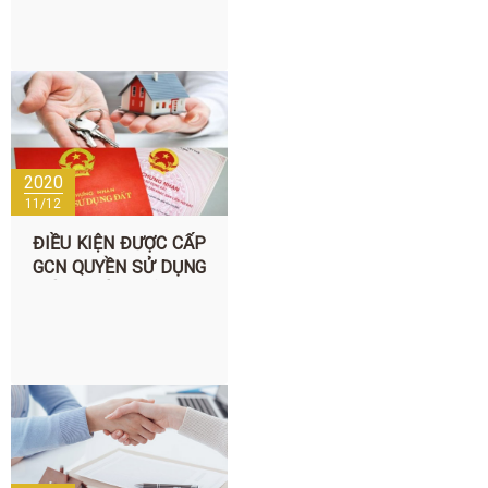
2020
11/12
ĐIỀU KIỆN ĐƯỢC CẤP
GCN QUYỀN SỬ DỤNG
ĐẤT, QUYỀN SỞ HỮU
NHÀ Ở VÀ TÀI SẢN
KHÁC GẮN LIỀN VỚI
ĐẤT