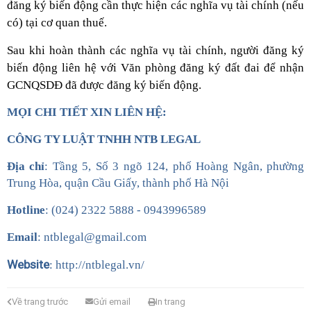
đăng ký biến động cần thực hiện các nghĩa vụ tài chính (nếu
có) tại cơ quan thuế.
Sau khi hoàn thành các nghĩa vụ tài chính,
người đăng ký
biến động liên hệ với Văn phòng đăng ký đất đai để nhận
GCNQSDĐ đã được đăng ký biến động.
MỌI CHI TIẾT XIN LIÊN HỆ:
CÔNG TY LUẬT TNHH NTB LEGAL
Địa chỉ
: Tầng 5, Số 3 ngõ 124, phố Hoàng Ngân, phường
Trung Hòa, quận Cầu Giấy, thành phố Hà Nội
Hotline
: (024) 2322 5888 - 0943996589
Email
: ntblegal@gmail.com
Website
: http://ntblegal.vn/
Về trang trước
Gửi email
In trang